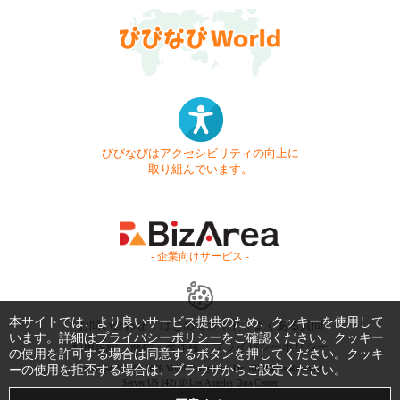
びびなびはアクセシビリティの向上に
取り組んでいます。
- 企業向けサービス -
本サイトでは、より良いサービス提供のため、クッキーを使用して
お問い合わせ
はじめてガイド
よくある質問
います。詳細は
プライバシーポリシー
をご確認ください。クッキー
利用規約
商標・著作権
プライバシーポリシー
の使用を許可する場合は同意するボタンを押してください。クッキ
ーの使用を拒否する場合は、ブラウザからご設定ください。
Copyright © 1999-2026 Vivid Navigation, Inc. All Rights Reserved.
Server US (42) @ Los Angeles Data Center