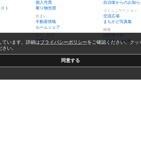
個人売買
自治体からのお知ら
リスト
乗り物売買
コミュニケーション
交流広場
住まい
不動産情報
まちかど写真集
ルームシェア
検索
びびサーチ
会う・話す
仲間探し
Web Access No.
しています。詳細は
プライバシーポリシー
をご確認ください。クッ
ださい。