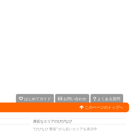
はじめてガイド
お問い合わせ
よくある質問
このページのトップへ
身近なエリアのびびなび
"びびなび 豊前" から近いエリアを表示中