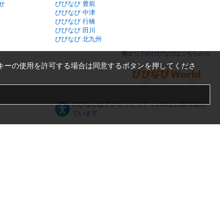
せ
びびなび 豊前
びびなび 中津
びびなび 行橋
びびなび 田川
びびなび 北九州
他エリアのびびなびはこちらから
キーの使用を許可する場合は同意するボタンを押してくださ
びびなびはアクセシビリティの向上に取り組ん
でいます。
日本語
English
español
ภาษาไทย
한국어
中文
PC版
スマートフォン版