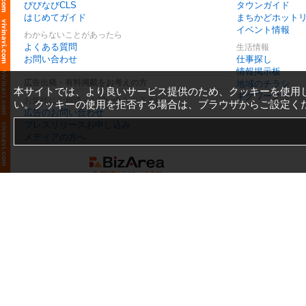
びびなびCLS
タウンガイド
はじめてガイド
まちかどホット
イベント情報
わからないことがあったら
よくある質問
生活情報
お問い合わせ
仕事探し
情報掲示板
広告出稿・有料掲載をお考えの方
地域のチラシ
本サイトでは、より良いサービス提供のため、クッキーを使用
ギグワーク
お気軽にご相談・お問い合わせ下さい
い。クッキーの使用を拒否する場合は、ブラウザからご設定く
広告のお問い合わせ
プレスリリースお申し込み
メディアの方へ