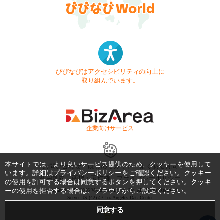
びびなびはアクセシビリティの向上に
取り組んでいます。
- 企業向けサービス -
本サイトでは、より良いサービス提供のため、クッキーを使用して
お問い合わせ
はじめてガイド
よくある質問
います。詳細は
プライバシーポリシー
をご確認ください。クッキー
利用規約
商標・著作権
プライバシーポリシー
の使用を許可する場合は同意するボタンを押してください。クッキ
ーの使用を拒否する場合は、ブラウザからご設定ください。
Copyright © 1999-2026 Vivid Navigation, Inc. All Rights Reserved.
Server US (42) @ Los Angeles Data Center