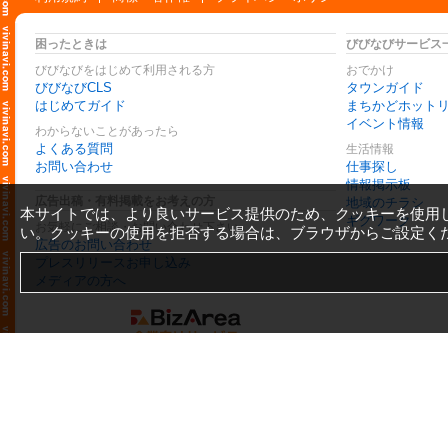
困ったときは
びびなびサービス
びびなびをはじめて利用される方
おでかけ
びびなびCLS
タウンガイド
はじめてガイド
まちかどホット
イベント情報
わからないことがあったら
よくある質問
生活情報
お問い合わせ
仕事探し
情報掲示板
広告出稿・有料掲載をお考えの方
地域のチラシ
本サイトでは、より良いサービス提供のため、クッキーを使用
ギグワーク
お気軽にご相談・お問い合わせ下さい
い。クッキーの使用を拒否する場合は、ブラウザからご設定く
広告のお問い合わせ
プレスリリースお申し込み
メディアの方へ