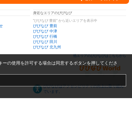
身近なエリアのびびなび
"びびなび 豊前" から近いエリアを表示中
せ
びびなび 豊前
びびなび 中津
びびなび 行橋
びびなび 田川
びびなび 北九州
他エリアのびびなびはこちらから
キーの使用を許可する場合は同意するボタンを押してくださ
びびなびはアクセシビリティの向上に取り組ん
でいます。
日本語
English
español
ภาษาไทย
한국어
中文
PC版
スマートフォン版