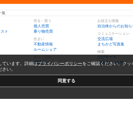
一覧
売る・買う
お役立ち情報
個人売買
自治体からのお知ら
リスト
乗り物売買
コミュニケーション
交流広場
住まい
不動産情報
まちかど写真集
ルームシェア
検索
びびサーチ
会う・話す
仲間探し
Web Access No.
しています。詳細は
プライバシーポリシー
をご確認ください。クッ
ださい。