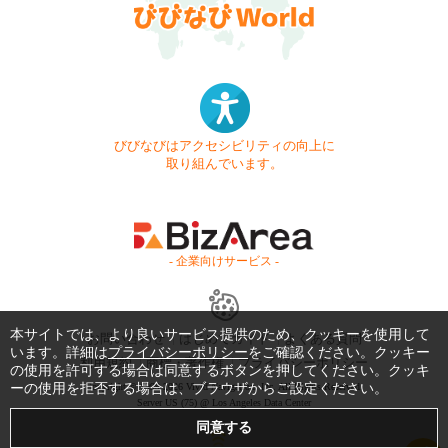
びびなびはアクセシビリティの向上に
取り組んでいます。
- 企業向けサービス -
本サイトでは、より良いサービス提供のため、クッキーを使用して
お問い合わせ
はじめてガイド
よくある質問
います。詳細は
プライバシーポリシー
をご確認ください。クッキー
利用規約
商標・著作権
プライバシーポリシー
の使用を許可する場合は同意するボタンを押してください。クッキ
ーの使用を拒否する場合は、ブラウザからご設定ください。
Copyright © 1999-2026 Vivid Navigation, Inc. All Rights Reserved.
Server US (75) @ Los Angeles Data Center