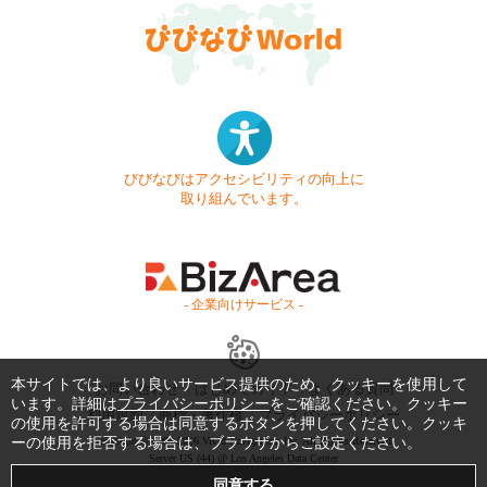
びびなびはアクセシビリティの向上に
取り組んでいます。
- 企業向けサービス -
本サイトでは、より良いサービス提供のため、クッキーを使用して
お問い合わせ
はじめてガイド
よくある質問
います。詳細は
プライバシーポリシー
をご確認ください。クッキー
利用規約
商標・著作権
プライバシーポリシー
の使用を許可する場合は同意するボタンを押してください。クッキ
ーの使用を拒否する場合は、ブラウザからご設定ください。
Copyright © 1999-2026 Vivid Navigation, Inc. All Rights Reserved.
Server US (44) @ Los Angeles Data Center