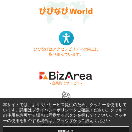
びびなびはアクセシビリティの向上に
取り組んでいます。
- 企業向けサービス -
本サイトでは、より良いサービス提供のため、クッキーを使用して
お問い合わせ
はじめてガイド
よくある質問
います。詳細は
プライバシーポリシー
をご確認ください。クッキー
利用規約
商標・著作権
プライバシーポリシー
の使用を許可する場合は同意するボタンを押してください。クッキ
ーの使用を拒否する場合は、ブラウザからご設定ください。
Copyright © 1999-2026 Vivid Navigation, Inc. All Rights Reserved.
Server US (42) @ Los Angeles Data Center