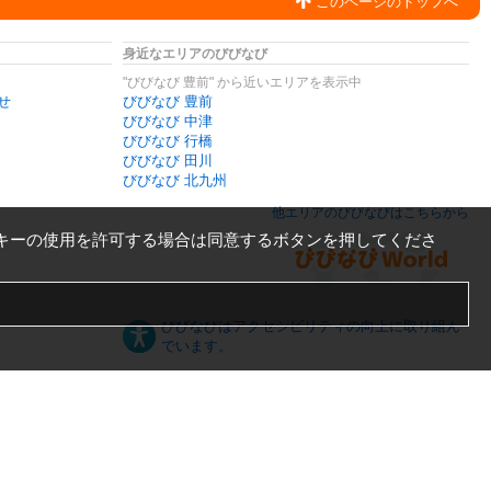
このページのトップへ
身近なエリアのびびなび
"びびなび 豊前" から近いエリアを表示中
せ
びびなび 豊前
びびなび 中津
びびなび 行橋
びびなび 田川
びびなび 北九州
他エリアのびびなびはこちらから
キーの使用を許可する場合は同意するボタンを押してくださ
びびなびはアクセシビリティの向上に取り組ん
でいます。
日本語
English
español
ภาษาไทย
한국어
中文