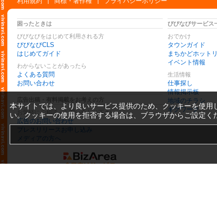
利用規約
商標・著作権
プライバシーポリシー
困ったときは
びびなびサービス
びびなびをはじめて利用される方
おでかけ
びびなびCLS
タウンガイド
はじめてガイド
まちかどホット
イベント情報
わからないことがあったら
よくある質問
生活情報
お問い合わせ
仕事探し
情報掲示板
広告出稿・有料掲載をお考えの方
地域のチラシ
本サイトでは、より良いサービス提供のため、クッキーを使用
ギグワーク
お気軽にご相談・お問い合わせ下さい
い。クッキーの使用を拒否する場合は、ブラウザからご設定く
広告のお問い合わせ
プレスリリースお申し込み
メディアの方へ