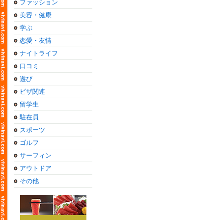
ファッション
美容・健康
学ぶ
恋愛・友情
ナイトライフ
口コミ
遊び
ビザ関連
留学生
駐在員
スポーツ
ゴルフ
サーフィン
アウトドア
その他