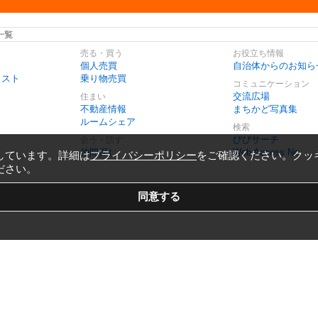
一覧
売る・買う
お役立ち情報
個人売買
自治体からのお知ら
リスト
乗り物売買
コミュニケーション
交流広場
住まい
不動産情報
まちかど写真集
ルームシェア
検索
びびサーチ
会う・話す
仲間探し
Web Access No.
しています。詳細は
プライバシーポリシー
をご確認ください。クッ
ださい。