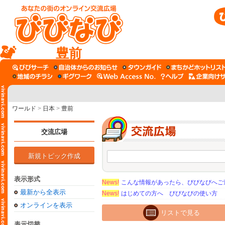
豊前
ワールド
>
日本
>
豊前
交流広場
新規トピック作成
表示形式
News!
こんな情報があったら、びびなびへご
最新から全表示
News!
はじめての方へ びびなびの使い方
オンラインを表示
リストで見る
表示切替