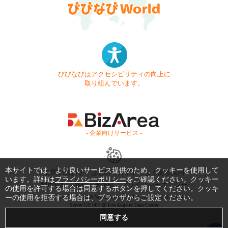
びびなびはアクセシビリティの向上に
取り組んでいます。
- 企業向けサービス -
本サイトでは、より良いサービス提供のため、クッキーを使用して
お問い合わせ
はじめてガイド
よくある質問
います。詳細は
プライバシーポリシー
をご確認ください。クッキー
利用規約
商標・著作権
プライバシーポリシー
の使用を許可する場合は同意するボタンを押してください。クッキ
ーの使用を拒否する場合は、ブラウザからご設定ください。
Copyright © 1999-2026 Vivid Navigation, Inc. All Rights Reserved.
Server US (45) @ Los Angeles Data Center