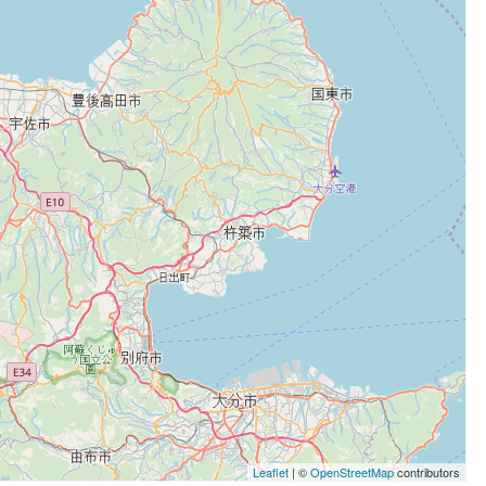
Leaflet
| ©
OpenStreetMap
contributors