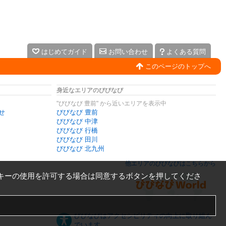
はじめてガイド
お問い合わせ
よくある質問
このページのトップへ
身近なエリアのびびなび
"びびなび 豊前" から近いエリアを表示中
せ
びびなび 豊前
びびなび 中津
びびなび 行橋
びびなび 田川
びびなび 北九州
他エリアのびびなびはこちらから
キーの使用を許可する場合は同意するボタンを押してくださ
びびなびはアクセシビリティの向上に取り組ん
でいます。