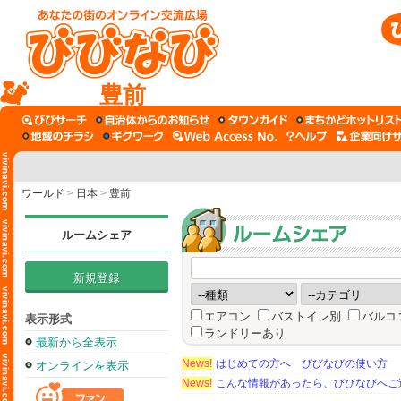
豊前
ワールド
>
日本
>
豊前
ルームシェア
新規登録
エアコン
バストイレ別
バルコ
表示形式
ランドリーあり
最新から全表示
News!
はじめての方へ びびなびの使い方
オンラインを表示
News!
こんな情報があったら、びびなびへご