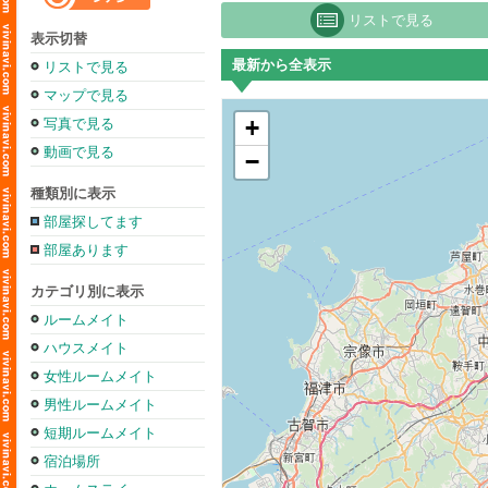
リストで見る
表示切替
最新から全表示
リストで見る
マップで見る
+
写真で見る
動画で見る
−
種類別に表示
部屋探してます
部屋あります
カテゴリ別に表示
ルームメイト
ハウスメイト
女性ルームメイト
男性ルームメイト
短期ルームメイト
宿泊場所