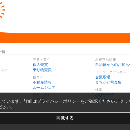
一覧
売る・買う
お役立ち情報
個人売買
自治体からのお知ら
リスト
乗り物売買
コミュニケーション
交流広場
住まい
不動産情報
まちかど写真集
ルームシェア
検索
びびサーチ
会う・話す
仲間探し
Web Access No.
しています。詳細は
プライバシーポリシー
をご確認ください。クッ
ださい。