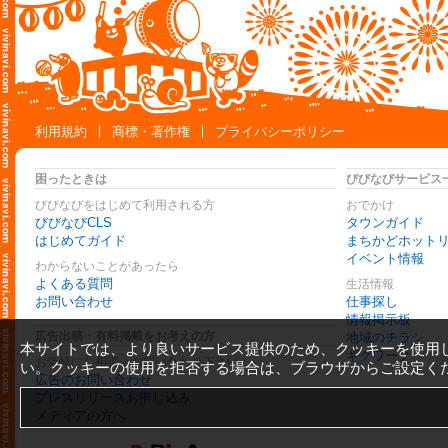
利用規約
商標・著作権
プライバシーポリシー
困ったときは
びびなびサービス
びびなびをはじめて利用される方
おでかけ
びびなびCLS
タウンガイド
はじめてガイド
まちかどホット
イベント情報
わからないことがあったら
よくある質問
生活情報
お問い合わせ
仕事探し
情報掲示板
広告出稿・有料掲載をお考えの方
地域のチラシ
本サイトでは、より良いサービス提供のため、クッキーを使用
ギグワーク
お気軽にご相談・お問い合わせ下さい
い。クッキーの使用を拒否する場合は、ブラウザからご設定く
広告のお問い合わせ
プレスリリースお申し込み
メディアの方へ