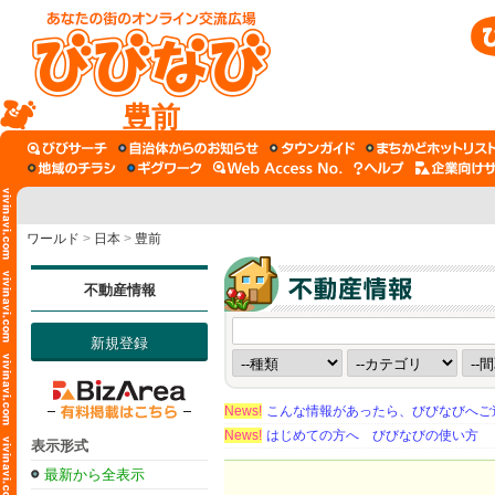
豊前
ワールド
>
日本
>
豊前
不動産情報
新規登録
News!
こんな情報があったら、びびなびへご
News!
はじめての方へ びびなびの使い方
表示形式
最新から全表示