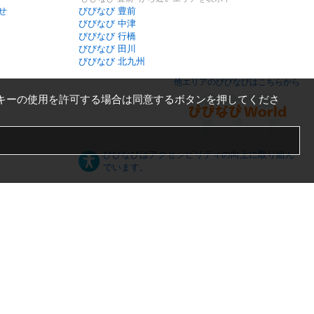
せ
びびなび 豊前
びびなび 中津
びびなび 行橋
びびなび 田川
びびなび 北九州
他エリアのびびなびはこちらから
キーの使用を許可する場合は同意するボタンを押してくださ
びびなびはアクセシビリティの向上に取り組ん
でいます。
日本語
English
español
ภาษาไทย
한국어
中文
PC版
スマートフォン版