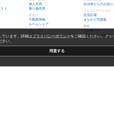
個人売買
自治体からのお知ら
リスト
乗り物売買
コミュニケーション
交流広場
住まい
不動産情報
まちかど写真集
ルームシェア
検索
びびサーチ
会う・話す
仲間探し
Web Access No.
しています。詳細は
プライバシーポリシー
をご確認ください。クッ
ださい。