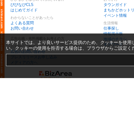
びびなびCLS
タウンガイド
はじめてガイド
まちかどホット
イベント情報
わからないことがあったら
よくある質問
生活情報
お問い合わせ
仕事探し
情報掲示板
広告出稿・有料掲載をお考えの方
地域のチラシ
本サイトでは、より良いサービス提供のため、クッキーを使用
ギグワーク
お気軽にご相談・お問い合わせ下さい
い。クッキーの使用を拒否する場合は、ブラウザからご設定く
広告のお問い合わせ
プレスリリースお申し込み
メディアの方へ