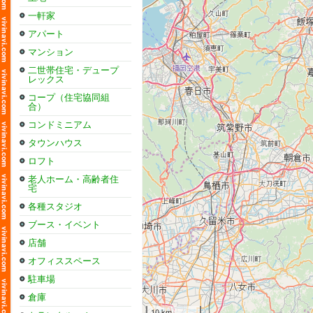
一軒家
アパート
マンション
二世帯住宅・デュープ
レックス
コープ（住宅協同組
合）
コンドミニアム
タウンハウス
ロフト
老人ホーム・高齢者住
宅
各種スタジオ
ブース・イベント
店舗
オフィススペース
駐車場
倉庫
10 km