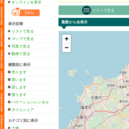
オンラインを表示
リストで見る
最新から全表示
表示切替
リストで見る
+
マップで見る
写真で見る
−
動画で見る
種類別に表示
売ります
買います
貸します
借ります
バケーションレンタル
タイムシェア
カテゴリ別に表示
土地