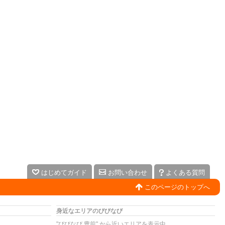
はじめてガイド
お問い合わせ
よくある質問
このページのトップへ
身近なエリアのびびなび
"びびなび 豊前" から近いエリアを表示中