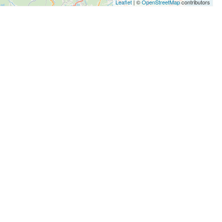
Leaflet
| ©
OpenStreetMap
contributors