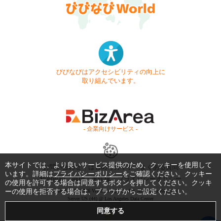
びびなびはアクセシビリティの向上に
取り組んでいます。
- 企業向けサービス -
本サイトでは、より良いサービス提供のため、クッキーを使用して
お問い合わせ
はじめてガイド
よくある質問
います。詳細は
プライバシーポリシー
をご確認ください。クッキー
利用規約
商標・著作権
プライバシーポリシー
の使用を許可する場合は同意するボタンを押してください。クッキ
ーの使用を拒否する場合は、ブラウザからご設定ください。
Copyright © 1999-2026 Vivid Navigation, Inc. All Rights Reserved.
Server US (44) @ Los Angeles Data Center