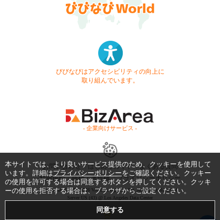
びびなびはアクセシビリティの向上に
取り組んでいます。
- 企業向けサービス -
本サイトでは、より良いサービス提供のため、クッキーを使用して
お問い合わせ
はじめてガイド
よくある質問
います。詳細は
プライバシーポリシー
をご確認ください。クッキー
利用規約
商標・著作権
プライバシーポリシー
の使用を許可する場合は同意するボタンを押してください。クッキ
ーの使用を拒否する場合は、ブラウザからご設定ください。
Copyright © 1999-2026 Vivid Navigation, Inc. All Rights Reserved.
Server US (43) @ Los Angeles Data Center