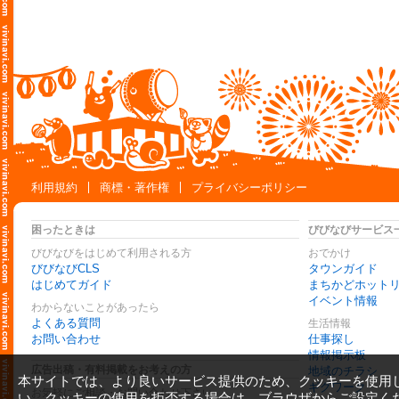
利用規約
商標・著作権
プライバシーポリシー
困ったときは
びびなびサービス
びびなびをはじめて利用される方
おでかけ
びびなびCLS
タウンガイド
はじめてガイド
まちかどホット
イベント情報
わからないことがあったら
よくある質問
生活情報
お問い合わせ
仕事探し
情報掲示板
広告出稿・有料掲載をお考えの方
地域のチラシ
本サイトでは、より良いサービス提供のため、クッキーを使用
ギグワーク
お気軽にご相談・お問い合わせ下さい
い。クッキーの使用を拒否する場合は、ブラウザからご設定く