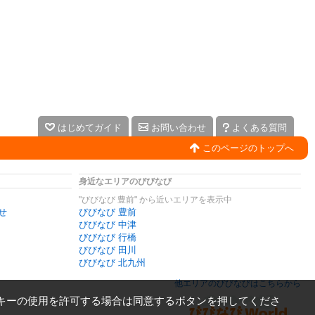
はじめてガイド
お問い合わせ
よくある質問
このページのトップへ
身近なエリアのびびなび
"びびなび 豊前" から近いエリアを表示中
せ
びびなび 豊前
びびなび 中津
びびなび 行橋
びびなび 田川
びびなび 北九州
他エリアのびびなびはこちらから
キーの使用を許可する場合は同意するボタンを押してくださ