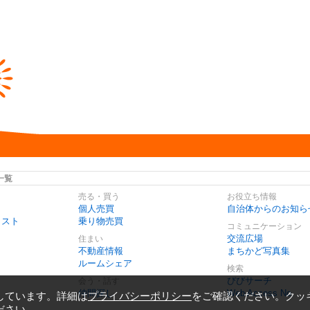
一覧
売る・買う
お役立ち情報
個人売買
自治体からのお知ら
リスト
乗り物売買
コミュニケーション
交流広場
住まい
不動産情報
まちかど写真集
ルームシェア
検索
びびサーチ
会う・話す
仲間探し
Web Access No.
しています。詳細は
プライバシーポリシー
をご確認ください。クッ
ださい。