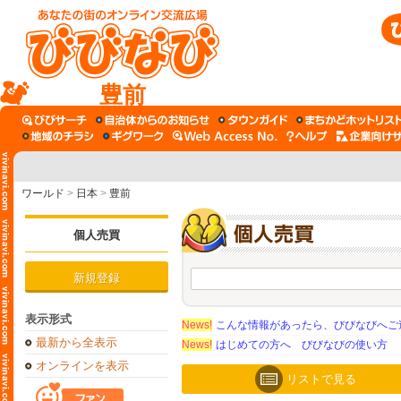
豊前
ワールド
>
日本
>
豊前
個人売買
新規登録
表示形式
News!
こんな情報があったら、びびなびへご
最新から全表示
News!
はじめての方へ びびなびの使い方
オンラインを表示
リストで見る